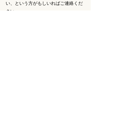
い、という方がもしいれば
ご連絡くだ
さい。
私なりにご相談に乗れることがあるか
と思います。
ここ数年発信したかった事。
新年スタートの勢いに任せて思いをつ
づりました。
​10年前に悩んでいたあの頃の私のよう
な方にお会いできるのを楽しみにお待
ちしております。